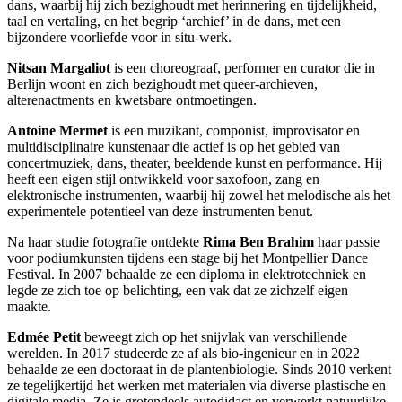
dans, waarbij hij zich bezighoudt met herinnering en tijdelijkheid,
taal en vertaling, en het begrip ‘archief’ in de dans, met een
bijzondere voorliefde voor in situ-werk.
Nitsan Margaliot
is een choreograaf, performer en curator die in
Berlijn woont en zich bezighoudt met queer-archieven,
alterenactments en kwetsbare ontmoetingen.
Antoine Mermet
is een muzikant, componist, improvisator en
multidisciplinaire kunstenaar die actief is op het gebied van
concertmuziek, dans, theater, beeldende kunst en performance. Hij
heeft een eigen stijl ontwikkeld voor saxofoon, zang en
elektronische instrumenten, waarbij hij zowel het melodische als het
experimentele potentieel van deze instrumenten benut.
Na haar studie fotografie ontdekte
Rima Ben Brahim
haar passie
voor podiumkunsten tijdens een stage bij het Montpellier Dance
Festival. In 2007 behaalde ze een diploma in elektrotechniek en
legde ze zich toe op belichting, een vak dat ze zichzelf eigen
maakte.
Edmée Petit
beweegt zich op het snijvlak van verschillende
werelden. In 2017 studeerde ze af als bio-ingenieur en in 2022
behaalde ze een doctoraat in de plantenbiologie. Sinds 2010 verkent
ze tegelijkertijd het werken met materialen via diverse plastische en
digitale media. Ze is grotendeels autodidact en verwerkt natuurlijke