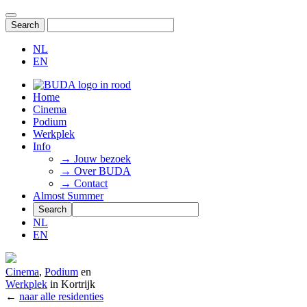
NL
EN
Home
Cinema
Podium
Werkplek
Info
→ Jouw bezoek
→ Over BUDA
→ Contact
Almost Summer
NL
EN
Cinema
,
Podium
en
Werkplek
in Kortrijk
←
naar alle residenties