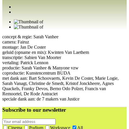
concept & regie: Sarah Vanhee
camera: Fairuz
montage: Jan De Coster
geluid (opname en mix): Kwinten Van Laethem
transcriptie: Sabien Van Moorter
vertaling: Patrick Lennon
productie: Sarah Vanhee & Manyone vzw
coproductie: Kunstencentrum BUDA
met dank aan: Bart Schoovaerts, Kevin De Coster, Marie Logie,
Sarah Vanagt, Christine de Smedt, Kristof Jonckheere, Agnes
Quackels, Franky Devos, Berno Odo Polzer, Francis van
Remoortel, De Rode Antraciet
speciale dank aan: de 7 makers van Justice
Subscribe to our newsletter
Cinema
Podium
Workspace
All