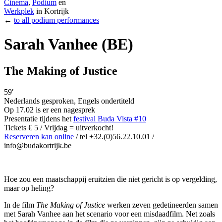
Cinema
,
Podium
en
Werkplek
in Kortrijk
←
to all podium performances
Sarah Vanhee (BE)
The Making of Justice
59′
Nederlands gesproken, Engels ondertiteld
Op 17.02 is er een nagesprek
Presentatie tijdens het
festival Buda Vista #10
Tickets € 5 / Vrijdag = uitverkocht!
Reserveren kan online
/ tel +32.(0)56.22.10.01 /
info@budakortrijk.be
Hoe zou een maatschappij eruitzien die niet gericht is op vergelding,
maar op heling?
In de film
The Making of Justice
werken zeven gedetineerden samen
met Sarah Vanhee aan het scenario voor een misdaadfilm. Net zoals