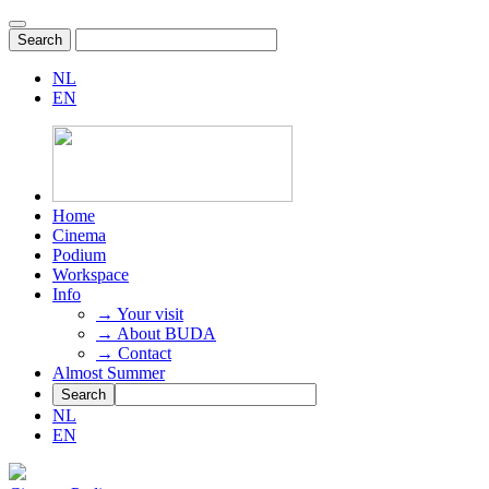
NL
EN
Home
Cinema
Podium
Workspace
Info
→ Your visit
→ About BUDA
→ Contact
Almost Summer
NL
EN