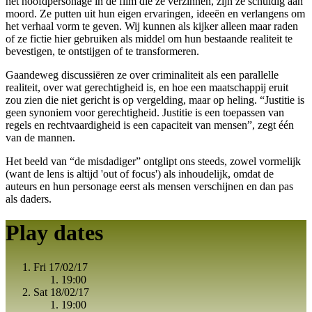
het hoofdpersonage in de film die ze verzinnen, zijn ze schuldig aan
moord. Ze putten uit hun eigen ervaringen, ideeën en verlangens om
het verhaal vorm te geven. Wij kunnen als kijker alleen maar raden
of ze fictie hier gebruiken als middel om hun bestaande realiteit te
bevestigen, te ontstijgen of te transformeren.
Gaandeweg discussiëren ze over criminaliteit als een parallelle
realiteit, over wat gerechtigheid is, en hoe een maatschappij eruit
zou zien die niet gericht is op vergelding, maar op heling. “Justitie is
geen synoniem voor gerechtigheid. Justitie is een toepassen van
regels en rechtvaardigheid is een capaciteit van mensen”, zegt één
van de mannen.
Het beeld van “de misdadiger” ontglipt ons steeds, zowel vormelijk
(want de lens is altijd 'out of focus') als inhoudelijk, omdat de
auteurs en hun personage eerst als mensen verschijnen en dan pas
als daders.
Play dates
Fri 17/02/17
19:00
Sat 18/02/17
19:00